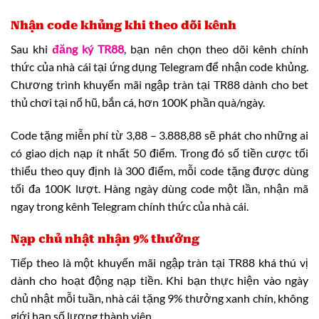
Nhận code khủng khi theo dõi kênh
Sau khi
đăng ký TR88
, bạn nên chọn theo dõi kênh chính
thức của nhà cái tại ứng dụng Telegram để nhận code khủng.
Chương trình khuyến mãi ngập tràn tại TR88 dành cho bet
thủ chơi tại nổ hũ, bắn cá, hơn 100K phần quà/ngày.
Code tặng miễn phí từ 3,88 – 3.888,88 sẽ phát cho những ai
có giao dịch nạp ít nhất 50 điểm. Trong đó số tiền cược tối
thiểu theo quy định là 300 điểm, mỗi code tặng được dùng
tối đa 100K lượt. Hàng ngày dùng code một lần, nhận mã
ngay trong kênh Telegram chính thức của nhà cái.
Nạp chủ nhật nhận 9% thưởng
Tiếp theo là một khuyến mãi ngập tràn tại TR88 khá thú vị
dành cho hoạt động nạp tiền. Khi bạn thực hiện vào ngày
chủ nhật mỗi tuần, nhà cái tặng 9% thưởng xanh chín, không
giới hạn số lượng thành viên.