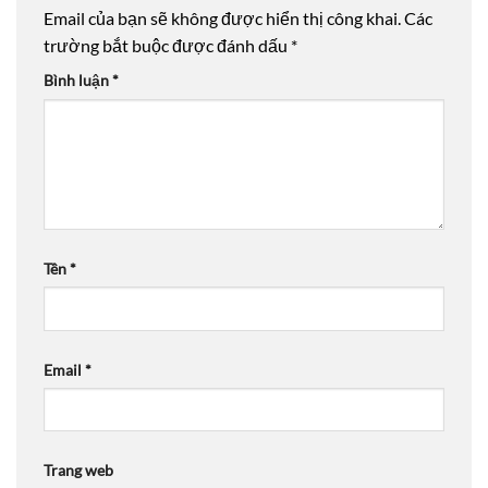
Email của bạn sẽ không được hiển thị công khai.
Các
trường bắt buộc được đánh dấu
*
Bình luận
*
Tên
*
Email
*
Trang web