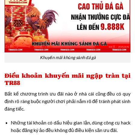
Khuyến mãi khủng sảnh đá gà
Điều khoản khuyến mãi ngập tràn tại
TR88
Bất kể chương trình ưu đãi nào ở nhà cái cũng đều có quy
định rõ ràng buộc người chơi phải nắm rõ để tránh phát sinh
đáng tiếc.
Những tài khoản có dấu hiệu gian lận, dùng công cụ hack
hoặc đăng ký ảo đều không đủ điều kiện săn ưu đãi.