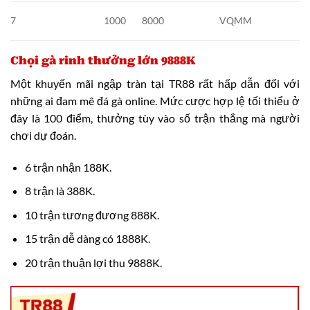
7
1000
8000
VQMM
Chọi gà rinh thưởng lớn 9888K
Một khuyến mãi ngập tràn tại TR88 rất hấp dẫn đối với
những ai đam mê đá gà online. Mức cược hợp lệ tối thiểu ở
đây là 100 điểm, thưởng tùy vào số trận thắng mà người
chơi dự đoán.
6 trận nhận 188K.
8 trận là 388K.
10 trận tương đương 888K.
15 trận dễ dàng có 1888K.
20 trận thuận lợi thu 9888K.