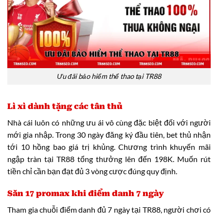
Ưu đãi bảo hiểm thể thao tại TR88
Lì xì dành tặng các tân thủ
Nhà cái luôn có những ưu ái vô cùng đặc biệt đối với người
mới gia nhập. Trong 30 ngày đăng ký đầu tiên, bet thủ nhận
tới 10 hồng bao giá trị khủng. Chương trình khuyến mãi
ngập tràn tại TR88 tổng thưởng lên đến 198K. Muốn rút
tiền chỉ cần bạn đạt đủ 3 vòng cược đúng quy định.
Săn 17 promax khi điểm danh 7 ngày
Tham gia chuỗi điểm danh đủ 7 ngày tại TR88, người chơi có