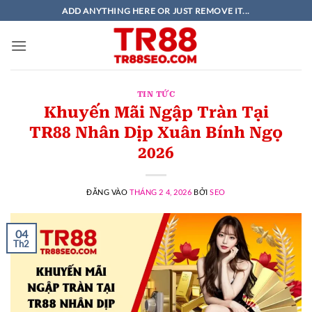
Bỏ
ADD ANYTHING HERE OR JUST REMOVE IT...
qua
nội
dung
TIN TỨC
Khuyến Mãi Ngập Tràn Tại
TR88 Nhân Dịp Xuân Bính Ngọ
2026
ĐĂNG VÀO
THÁNG 2 4, 2026
BỞI
SEO
04
Th2