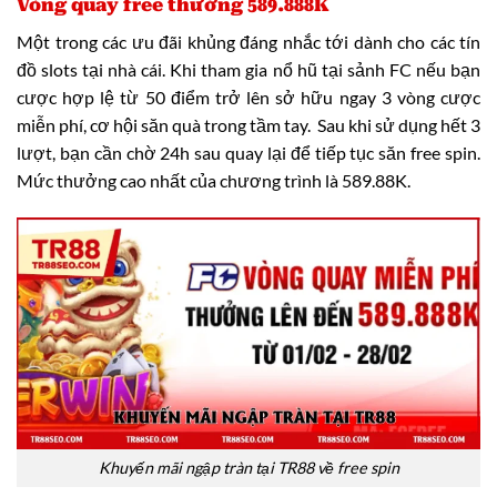
Vòng quay free thưởng 589.888K
Một trong các ưu đãi khủng đáng nhắc tới dành cho các tín
đồ slots tại nhà cái. Khi tham gia nổ hũ tại sảnh FC nếu bạn
cược hợp lệ từ 50 điểm trở lên sở hữu ngay 3 vòng cược
miễn phí, cơ hội săn quà trong tầm tay. Sau khi sử dụng hết 3
lượt, bạn cần chờ 24h sau quay lại để tiếp tục săn free spin.
Mức thưởng cao nhất của chương trình là 589.88K.
Khuyến mãi ngập tràn tại TR88 về free spin