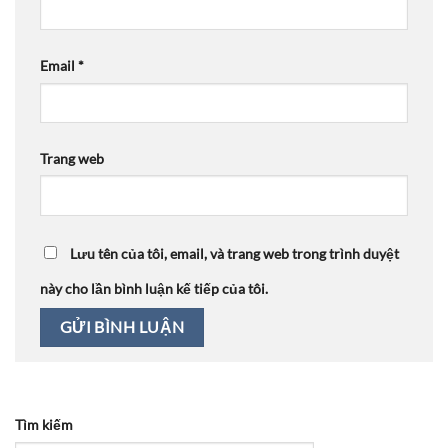
Email
*
Trang web
Lưu tên của tôi, email, và trang web trong trình duyệt
này cho lần bình luận kế tiếp của tôi.
Tìm kiếm