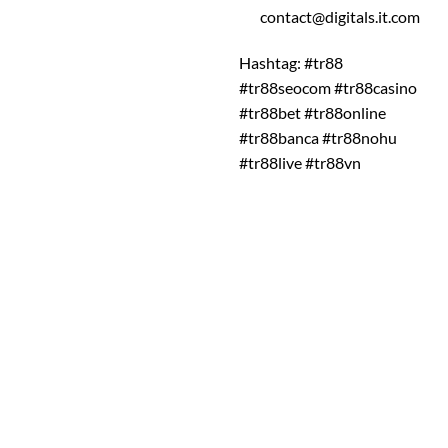
contact@digitals.it.com
Hashtag: #tr88
#tr88seocom #tr88casino
#tr88bet #tr88online
#tr88banca #tr88nohu
#tr88live #tr88vn