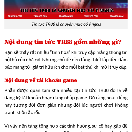
Tin tức TR88 là chuyên mục có ý nghĩa
Nội dung tin tức TR88 gồm những gì?
Bạn sẽ thấy rất nhiều “tinh hoa” khi truy cập mảng thông tin
nội bộ của nhà cái. Những chủ đề nền tảng thiết lập đều đảm
bảo mang tới giá trị hữu ích cho mỗi bet thủ khi mới truy cập.
Nội dung về tài khoản game
Phần được quan tâm khá nhiều tại tin tức TR88 đó là về
đăng ký tài khoản hoặc đăng nhập game. Dù rằng hoạt động
này tương đối đơn giản nhưng đôi lúc người chơi không
tránh khỏi rắc rối.
Vì vậy nền tảng tổng hợp các tình huống, sự cố hay gặp để