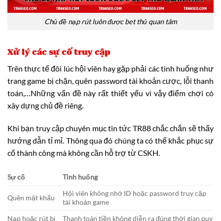
Chủ đề nạp rút luôn được bet thủ quan tâm
Xử lý các sự cố truy cập
Trên thực tế đôi lúc hội viên hay gặp phải các tình huống như
trang game bị chặn, quên password tài khoản cược, lỗi thanh
toán,…Những vấn đề này rất thiết yếu vì vậy điểm chơi có
xây dựng chủ đề riêng.
Khi bạn truy cập chuyên mục tin tức TR88 chắc chắn sẽ thấy
hướng dẫn tỉ mỉ. Thông qua đó chúng ta có thể khắc phục sự
cố thành công mà không cần hỗ trợ từ CSKH.
Sự cố
Tình huống
Hội viên không nhớ ID hoặc password truy cập
Quên mật khẩu
tài khoản game
Nạp hoặc rút bị
Thanh toán tiền không diễn ra đúng thời gian quy