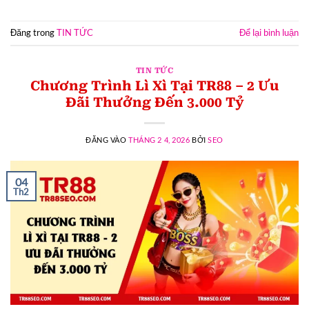
Đăng trong
TIN TỨC
Để lại bình luận
TIN TỨC
Chương Trình Lì Xì Tại TR88 – 2 Ưu
Đãi Thưởng Đến 3.000 Tỷ
ĐĂNG VÀO
THÁNG 2 4, 2026
BỞI
SEO
04
Th2