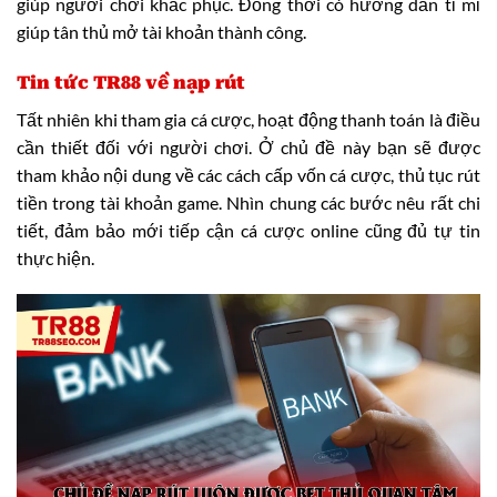
giúp người chơi khắc phục. Đồng thời có hướng dẫn tỉ mỉ
giúp tân thủ mở tài khoản thành công.
Tin tức TR88 về nạp rút
Tất nhiên khi tham gia cá cược, hoạt động thanh toán là điều
cần thiết đối với người chơi. Ở chủ đề này bạn sẽ được
tham khảo nội dung về các cách cấp vốn cá cược, thủ tục rút
tiền trong tài khoản game. Nhìn chung các bước nêu rất chi
tiết, đảm bảo mới tiếp cận cá cược online cũng đủ tự tin
thực hiện.