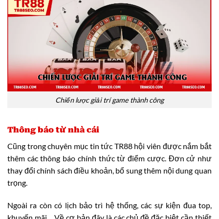
Chiến lược giải trí game thành công
Thông báo từ nhà cái
Cũng trong chuyên mục tin tức TR88 hội viên được nắm bắt
thêm các thông báo chính thức từ điểm cược. Đơn cử như
thay đổi chính sách điều khoản, bổ sung thêm nội dung quan
trọng.
Ngoài ra còn có lịch bảo trì hệ thống, các sự kiện đua top,
khuyến mãi,…Về cơ bản đây là các chủ đề đặc biệt cần thiết